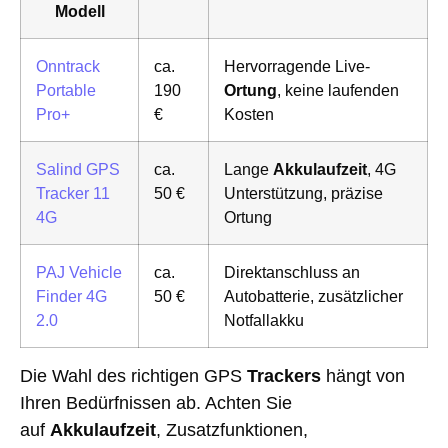
Modell
Onntrack
ca.
Hervorragende Live-
Portable
190
Ortung
, keine laufenden
Pro+
€
Kosten
Salind GPS
ca.
Lange
Akkulaufzeit
, 4G
Tracker 11
50 €
Unterstützung, präzise
4G
Ortung
PAJ Vehicle
ca.
Direktanschluss an
Finder 4G
50 €
Autobatterie, zusätzlicher
2.0
Notfallakku
Die Wahl des richtigen GPS
Trackers
hängt von
Ihren Bedürfnissen ab. Achten Sie
auf
Akkulaufzeit
, Zusatzfunktionen,