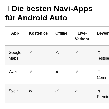
Die besten Navi-Apps
für Android Auto
App
Kostenlos
Offline
Live-
Bewer
Verkehr
Google
✅
⚠️
✅
🥇
Maps
Testsi
Waze
✅
❌
✅
🥈
Commu
Sygic
❌
✅
⚠️
🥉
Premi