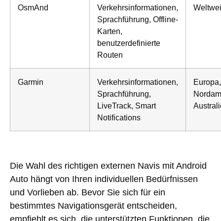
OsmAnd
Verkehrsinformationen,
Weltwei
Sprachführung, Offline-
Karten,
benutzerdefinierte
Routen
Garmin
Verkehrsinformationen,
Europa,
Sprachführung,
Nordame
LiveTrack, Smart
Austral
Notifications
Die Wahl des richtigen externen Navis mit Android
Auto hängt von Ihren individuellen Bedürfnissen
und Vorlieben ab. Bevor Sie sich für ein
bestimmtes Navigationsgerät entscheiden,
empfiehlt es sich, die unterstützten Funktionen, die